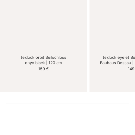
texlock orbit Seilschloss
texlock eyelet B
onyx black | 120 cm
Bauhaus Dessau | 
159
€
14