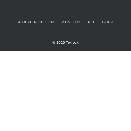
AGB
DATENSCHUTZ
IMPRESSUM
COOKIE EINSTELLUNGEN
@ 2026 Texlock