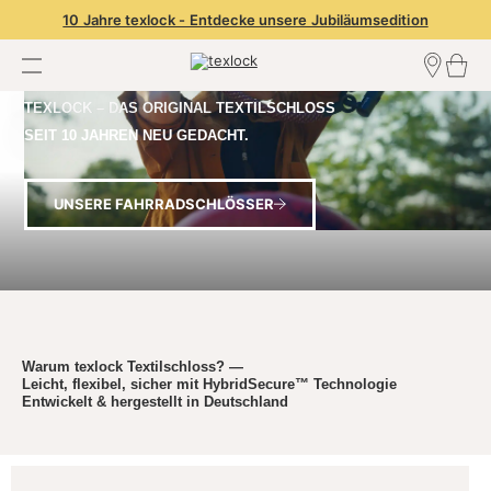
10 Jahre texlock - Entdecke unsere Jubiläumsedition
TEXLOCK – DAS ORIGINAL TEXTILSCHLOSS
Händler finden
Händler Login
SEIT 10 JAHREN NEU GEDACHT.
Händler werden
UNSERE FAHRRADSCHLÖSSER
Warum texlock Textilschloss? —
Leicht, flexibel, sicher mit HybridSecure™ Technologie
Entwickelt & hergestellt in Deutschland