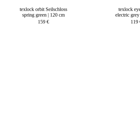
texlock orbit Seilschloss
texlock eye
spring green | 120 cm
electric gre
159
€
119