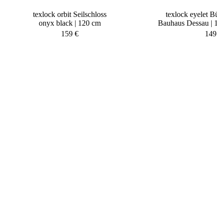
texlock orbit Seilschloss
texlock eyelet B
onyx black | 120 cm
Bauhaus Dessau | 
159
€
14