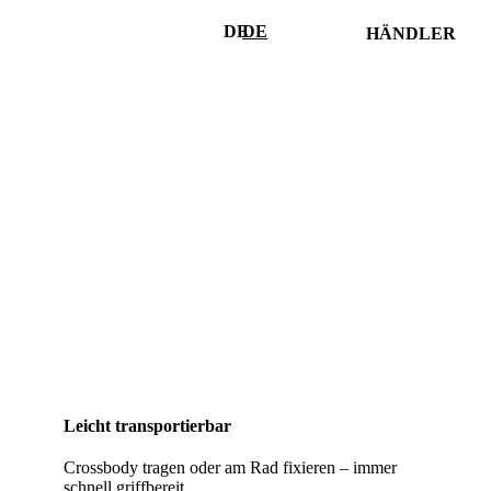
DE
DE
HÄNDLER
Händler finden
Händler Login
Händler werden
Leicht transportierbar
Crossbody tragen oder am Rad fixieren – immer
schnell griffbereit.