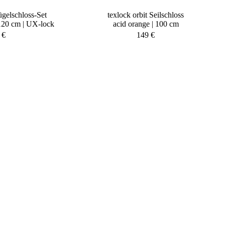
ügelschloss-Set
texlock orbit Seilschloss
120 cm | UX-lock
acid orange | 100 cm
9
€
149
€