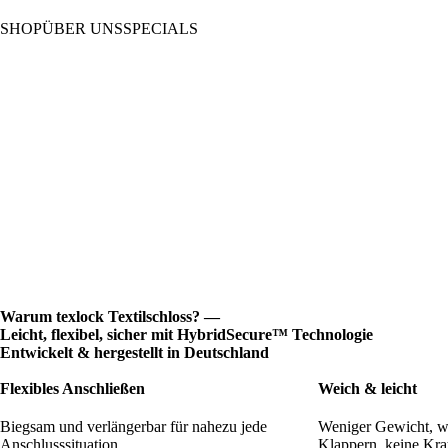
SHOP
ÜBER UNS
SPECIALS
Unsere Technologie
Jubiläumsedition
Unsere Story
Limited Colours 2026
Blog
Warum texlock Textilschloss? —
Leicht, flexibel, sicher mit HybridSecure™ Technologie
Entwickelt & hergestellt in Deutschland
Flexibles Anschließen
Weich & leicht
Biegsam und verlängerbar für nahezu jede
Weniger Gewicht, w
Anschlusssituation.
Klappern, keine Krat