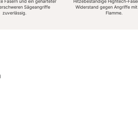
e Fasern und ein gehärteter
Hitzebeständige Hightech-Faser
 erschweren Sägeangriffe
Widerstand gegen Angriffe mit
zuverlässig.
Flamme.
n