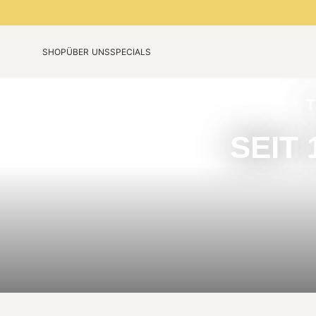
SHOP
ÜBER UNS
SPECIALS
Unsere Technologie
Jubiläumsedition
Unsere Story
Limited Colours 2026
T
Blog
SEIT