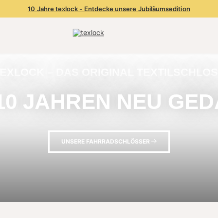
10 Jahre texlock - Entdecke unsere Jubiläumsedition
EXLOCK – DAS ORIGINAL TEXTILSCHLO
 10 JAHREN NEU GED
UNSERE FAHRRADSCHLÖSSER