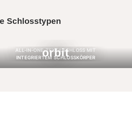
ne Schlosstypen
orbit
ALL-IN-ONE-TEXTILSCHLOSS MIT
INTEGRIERTEM SCHLOSSKÖRPER