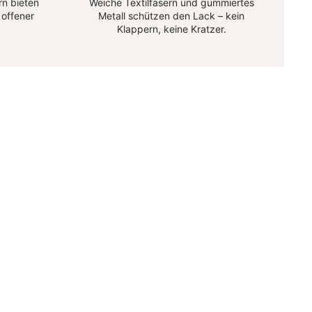
n bieten
Weiche Textilfasern und gummiertes
 offener
Metall schützen den Lack – kein
Klappern, keine Kratzer.