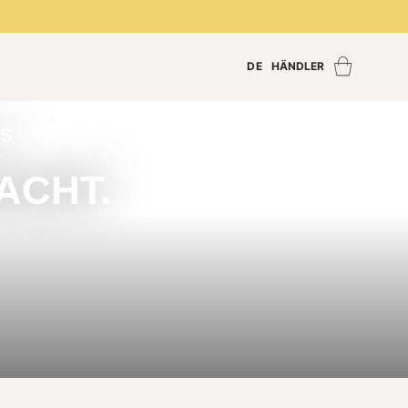
DE
HÄNDLER
Händler finden
Händler Login
SS
Händler werden
ACHT.