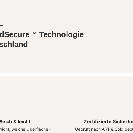
—
bridSecure™ Technologie
tschland
eich & leicht
Zertifizierte Sicherhe
icht, weiche Oberfläche –
Geprüft nach ART & Sold Secu