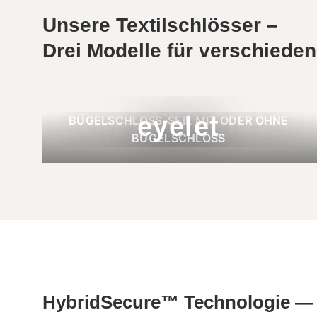
Unsere Textilschlösser –
Drei Modelle für verschiede
eyelet
BÜGELSCHLOSS-SEIL MIT ODER OHNE
BÜGELSCHLOSS
HybridSecure™ Technologie —