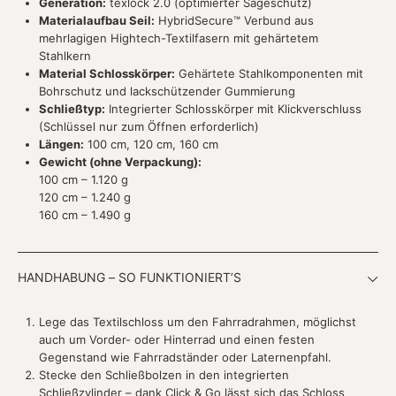
Generation:
texlock 2.0 (optimierter Sägeschutz)
Materialaufbau Seil:
HybridSecure™ Verbund aus
mehrlagigen Hightech-Textilfasern mit gehärtetem
Stahlkern
Material Schlosskörper:
Gehärtete Stahlkomponenten mit
Bohrschutz und lackschützender Gummierung
Schließtyp:
Integrierter Schlosskörper mit Klickverschluss
(Schlüssel nur zum Öffnen erforderlich)
Längen:
100 cm, 120 cm, 160 cm
Gewicht (ohne Verpackung):
100 cm – 1.120 g
120 cm – 1.240 g
160 cm – 1.490 g
HANDHABUNG – SO FUNKTIONIERT’S
Lege das Textilschloss um den Fahrradrahmen, möglichst
auch um Vorder- oder Hinterrad und einen festen
Gegenstand wie Fahrradständer oder Laternenpfahl.
Stecke den Schließbolzen in den integrierten
Schließzylinder – dank Click & Go lässt sich das Schloss