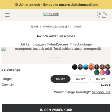
10 Jahre texlock - Entdecke unsere Jubiläumsedition
HOME
FAHRRADSCHLÖSSER
Händler finden
ORBIT
Händler Login
Händler werden
texlock orbit Seilschloss
ART2 | 3-Lagen HybridSecure™ Technologie
acid orange
Länge:
100 cm
120 cm
160 cm
Gewicht:
1.220 g
Wunschlänge benötigt?
Schreib uns
IN DEN WARENKORB