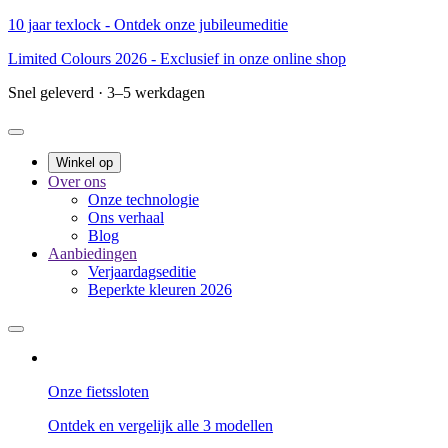
10 jaar texlock - Ontdek onze jubileumeditie
Limited Colours 2026 - Exclusief in onze online shop
Snel geleverd · 3–5 werkdagen
Winkel op
Over ons
Onze technologie
Ons verhaal
Blog
Aanbiedingen
Verjaardagseditie
Beperkte kleuren 2026
Onze fietssloten
Ontdek en vergelijk alle 3 modellen