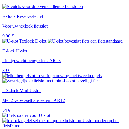
texlock Reservesleutel
Voor uw texlock fietsslot
9,90
€
D-lock U-slot
Lichtgewicht beugelslot - ART3
89
€
UX-lock Mini U-slot
Met 2 verwisselbare veren - ART2
54
€