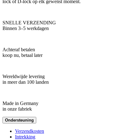
lock of D-lock op elk gewenst moment.
SNELLE VERZENDING
Binnen 3–5 werkdagen
Achteraf betalen
koop nu, betaal later
Wereldwijde levering
in meer dan 100 landen
Made in Germany
in onze fabriek
Ondersteuning
Verzendkosten
Intrekking