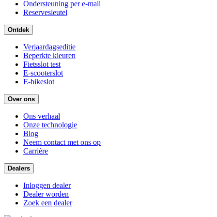
Ondersteuning per e-mail
Reservesleutel
Ontdek
Verjaardagseditie
Beperkte kleuren
Fietsslot test
E-scooterslot
E-bikeslot
Over ons
Ons verhaal
Onze technologie
Blog
Neem contact met ons op
Carrière
Dealers
Inloggen dealer
Dealer worden
Zoek een dealer