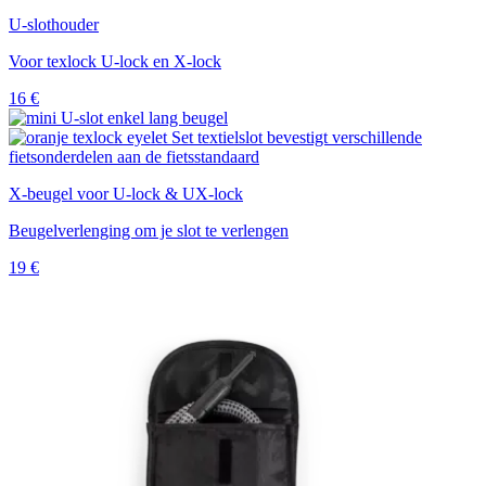
U-slothouder
Voor texlock U-lock en X-lock
16
€
X-beugel voor U-lock & UX-lock
Beugelverlenging om je slot te verlengen
19
€