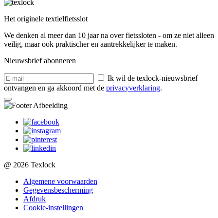
Het originele textielfietsslot
We denken al meer dan 10 jaar na over fietssloten - om ze niet alleen
veilig, maar ook praktischer en aantrekkelijker te maken.
Nieuwsbrief abonneren
Ik wil de texlock-nieuwsbrief
ontvangen en ga akkoord met de
privacyverklaring
.
@ 2026 Texlock
Algemene voorwaarden
Gegevensbescherming
Afdruk
Cookie-instellingen