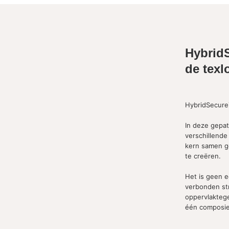
Hybrid
de texl
HybridSecure™
In deze gepa
verschillende
kern samen g
te creëren.
Het is geen 
verbonden st
oppervlakteg
één composie