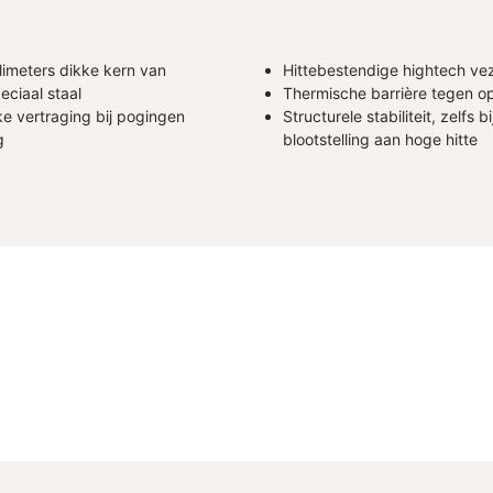
limeters dikke kern van
Hittebestendige hightech ve
eciaal staal
Thermische barrière tegen o
ke vertraging bij pogingen
Structurele stabiliteit, zelfs bi
g
blootstelling aan hoge hitte