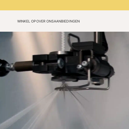
WINKEL OP
OVER ONS
AANBIEDINGEN
Onze technologie
Verjaardagseditie
Ons verhaal
Beperkte kleuren 2026
Blog