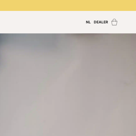
NL
DEALER
Zoek een dealer
Inloggen dealer
Dealer worden