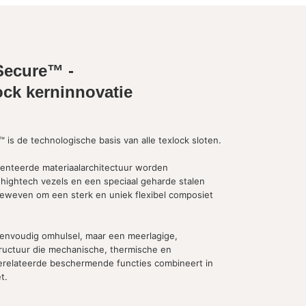
Secure™ -
ock kerninnovatie
 is de technologische basis van alle texlock sloten.
tenteerde materiaalarchitectuur worden
 hightech vezels en een speciaal geharde stalen
eweven om een sterk en uniek flexibel composiet
eenvoudig omhulsel, maar een meerlagige,
ructuur die mechanische, thermische en
erelateerde beschermende functies combineert in
t.