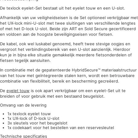
De texlock eyelet-Set bestaat uit het eyelet touw en een U-slot.
Afhankelijk van uw veiligheidseisen is de Set optioneel verkrijgbaar met
het UX-lock mini-U-slot met twee sluitingen van verschillende lengtes
of met het D-lock U-slot. Beide zijn ART en Sold Secure gecertificeerd
en voldoen aan de hoogste beveiligingseisen voor fietsen.
De kabel, ook wel luskabel genoemd, heeft twee stevige oogjes en
vergroot het verbindingsbereik van een U-slot aanzienlijk. Hierdoor
kun je in bijna elke situatie gemakkelijk meerdere fietsonderdelen of
fietsen tegelijk aansluiten.
In combinatie met de gepatenteerde HybridSecure™ materiaalstructuur
van het touw met geïntegreerde stalen kern, wordt een betrouwbare
combinatie van flexibiliteit, bereik en bescherming gecreëerd.
De
eyelet touw
is ook apart verkrijgbaar om een eyelet-Set uit te
breiden of voor gebruik met een bestaand beugelslot.
Omvang van de levering
1x texlock eyelet touw
1x UX-lock of D-lock U-slot
3x sleutels voor het beugelslot
1x codekaart voor het bestellen van een reservesleutel
Technische specificaties