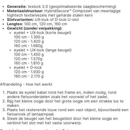
Generatie:
texlock 2.0 (geoptimaliseerde zaagbescherming)
Materiaalstructuur:
HybridSecure™ Composiet van meerlagige
hightech textielvezels met geharde stalen kern
Slotvarianten:
UX-lock of D-lock U-slot
Lengtes:
100 cm, 120 cm, 160 cm
Gewicht (zonder verpakking):
eyelet + UX-lock (korte beugel)
100 cm - 1.300 g
120 cm - 1.420 g
160 cm - 1.660g
eyelet + UX-lock (lange beugel)
100 cm - 1,450 g
120 cm - 1.570g
160 cm - 1.810 g
eyelet + D-lock
120 cm - 1.930 g
160 cm - 2.170 g
Afhandeling - Hoe het werkt
Plaats de eyelet kabel rond het frame en, indien nodig, rond
andere fietsonderdelen zoals het voorwiel of het zadel.
Rijg het kleine oogje door het grote oogje om een strakke lus te
maken.
Plaats het resterende touw rond een vast object, bijvoorbeeld een
fietsenrek of lantaarnpaal.
Steek de beugel van het beugelslot door het kleine oogje en
verbind het slot met het vaste voorwerp.