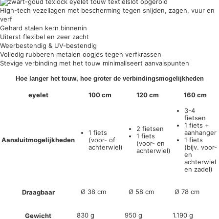
High-tech vezellagen met bescherming tegen snijden, zagen, vuur en
verf
Gehard stalen kern binnenin
Uiterst flexibel en zeer zacht
Weerbestendig & UV-bestendig
Volledig rubberen metalen oogjes tegen verfkrassen
Stevige verbinding met het touw minimaliseert aanvalspunten
Hoe langer het touw, hoe groter de verbindingsmogelijkheden
eyelet
100 cm
120 cm
160 cm
3-4
fietsen
1 fiets +
2 fietsen
1 fiets
aanhanger
1 fiets
Aansluitmogelijkheden
(voor- of
1 fiets
(voor- en
achterwiel)
(bijv. voor-
achterwiel)
en
achterwiel
en zadel)
Ø 38 cm
Ø 58 cm
Ø 78 cm
Draagbaar
830 g
950 g
1.190 g
Gewicht