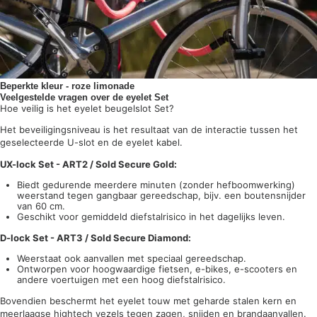
Beperkte kleur - roze limonade
Veelgestelde vragen over de eyelet Set
Hoe veilig is het eyelet beugelslot Set?
Het beveiligingsniveau is het resultaat van de interactie tussen het
geselecteerde U-slot en de eyelet kabel.
UX-lock Set - ART2 / Sold Secure Gold:
Biedt gedurende meerdere minuten (zonder hefboomwerking)
weerstand tegen gangbaar gereedschap, bijv. een boutensnijder
van 60 cm.
Geschikt voor gemiddeld diefstalrisico in het dagelijks leven.
D-lock Set - ART3 / Sold Secure Diamond:
Weerstaat ook aanvallen met speciaal gereedschap.
Ontworpen voor hoogwaardige fietsen, e-bikes, e-scooters en
andere voertuigen met een hoog diefstalrisico.
Bovendien beschermt het eyelet touw met geharde stalen kern en
meerlaagse hightech vezels tegen zagen, snijden en brandaanvallen.