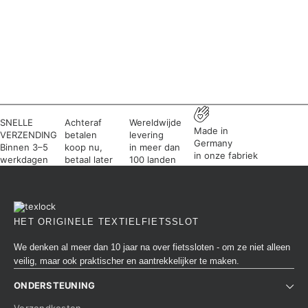
SNELLE
Achteraf
Wereldwijde
Made in
VERZENDING
betalen
levering
Germany
Binnen 3–5
koop nu,
in meer dan
in onze fabriek
werkdagen
betaal later
100 landen
HET ORIGINELE TEXTIELFIETSSLOT
We denken al meer dan 10 jaar na over fietssloten - om ze niet alleen
veilig, maar ook praktischer en aantrekkelijker te maken.
ONDERSTEUNING