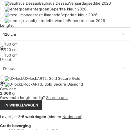
Bauhaus Dessau
Verjaardagseditie 2026
lentegroen
Beperkte kleur 2026
roze limonade
Beperkte kleur 2026
stedelijk viooltje
Beperkte kleur 2026
Lengte:
100 cm
120 cm
160 cm
U-slot:
UX-lock
ART2, Sold Secure Gold
D-lock
ART3, Sold Secure Diamond
Gewicht:
2.060 g
Gewenste lengte nodig?
Schreib ons
IN WINKELWAGEN
Levertijd: 3
-5 werkdagen
(binnen
Nederland
)
Gratis bezorging