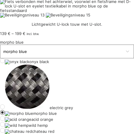
Lichtgewicht U-lock touw met U-slot.
Prijsklasse:
139
€
–
199
€
incl. btw.
139 €
morpho blue
tot
199 €
onyx black
electric grey
morpho blue
acid orange
wild hemp
chateau red