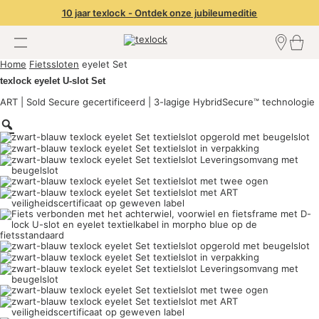
10 jaar texlock - Ontdek onze jubileumeditie
Home
Fietssloten
eyelet Set
Zoek een dealer
texlock eyelet U-slot Set
Inloggen dealer
Dealer worden
ART | Sold Secure gecertificeerd | 3-lagige HybridSecure™ technologie