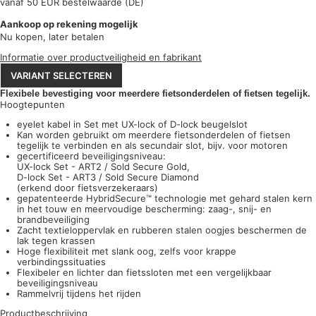
vanaf 50 EUR bestelwaarde (DE)
Aankoop op rekening mogelijk
Nu kopen, later betalen
Informatie over productveiligheid en fabrikant
VARIANT SELECTEREN
Flexibele bevestiging voor meerdere fietsonderdelen of fietsen tegelijk.
Hoogtepunten
eyelet kabel in Set met UX-lock of D-lock beugelslot
Kan worden gebruikt om meerdere fietsonderdelen of fietsen
tegelijk te verbinden en als secundair slot, bijv. voor motoren
gecertificeerd beveiligingsniveau:
UX-lock Set - ART2 / Sold Secure Gold,
D-lock Set - ART3 / Sold Secure Diamond
(erkend door fietsverzekeraars)
gepatenteerde HybridSecure™ technologie met gehard stalen kern
in het touw en meervoudige bescherming: zaag-, snij- en
brandbeveiliging
Zacht textieloppervlak en rubberen stalen oogjes beschermen de
lak tegen krassen
Hoge flexibiliteit met slank oog, zelfs voor krappe
verbindingssituaties
Flexibeler en lichter dan fietssloten met een vergelijkbaar
beveiligingsniveau
Rammelvrij tijdens het rijden
Productbeschrijving