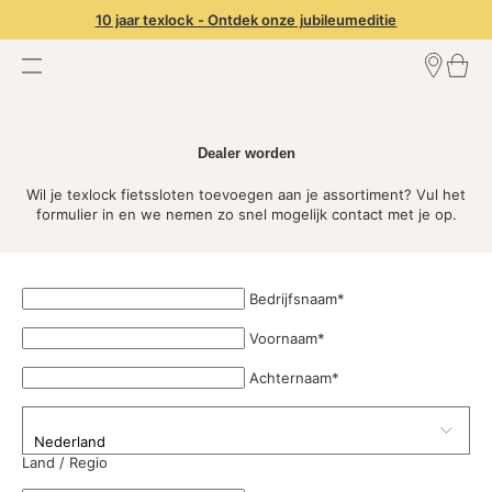
10 jaar texlock - Ontdek onze jubileumeditie
Zoek een dealer
Inloggen dealer
Dealer worden
Dealer worden
Wil je texlock fietssloten toevoegen aan je assortiment? Vul het
formulier in en we nemen zo snel mogelijk contact met je op.
Bedrijfsnaam
*
Voornaam
*
Achternaam
*
Land / Regio