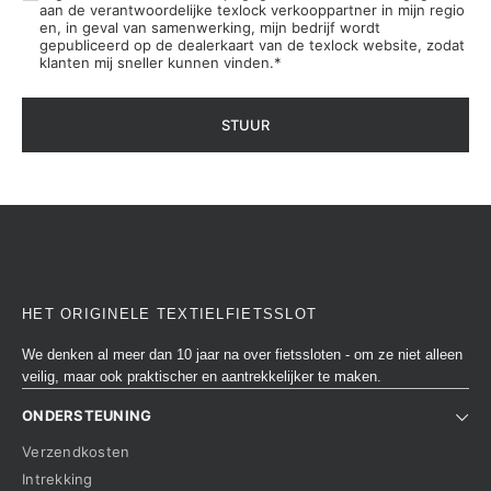
aan de verantwoordelijke texlock verkooppartner in mijn regio
en, in geval van samenwerking, mijn bedrijf wordt
gepubliceerd op de dealerkaart van de texlock website, zodat
klanten mij sneller kunnen vinden.
*
STUUR
HET ORIGINELE TEXTIELFIETSSLOT
We denken al meer dan 10 jaar na over fietssloten - om ze niet alleen
veilig, maar ook praktischer en aantrekkelijker te maken.
ONDERSTEUNING
Verzendkosten
Intrekking