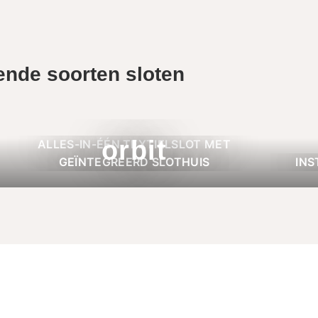
ende soorten sloten
orbit
ALLES-IN-ÉÉN TEXTIELSLOT MET
GEÏNTEGREERD SLOTHUIS
INS