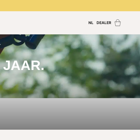
NL
DEALER
Zoek een dealer
Inloggen dealer
T
Dealer worden
 JAAR.