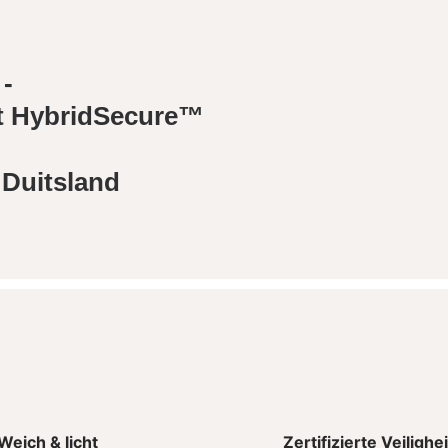
 -
met HybridSecure™
 Duitsland
Weich & licht
Zertifizierte Veilighe