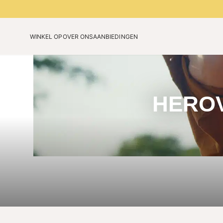
WINKEL OP
OVER ONS
AANBIEDINGEN
Onze technologie
Verjaardagseditie
Ons verhaal
Beperkte kleuren 2026
Blog
HEROV