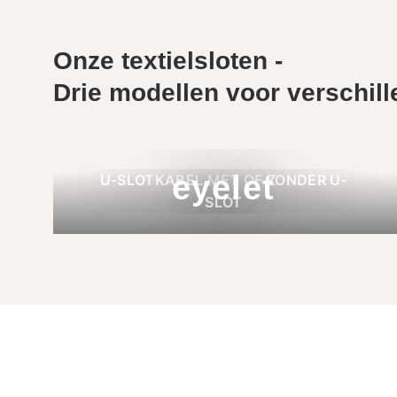
Onze textielsloten -
Drie modellen voor verschill
eyelet
U-SLOTKABEL MET OF ZONDER U-
SLOT