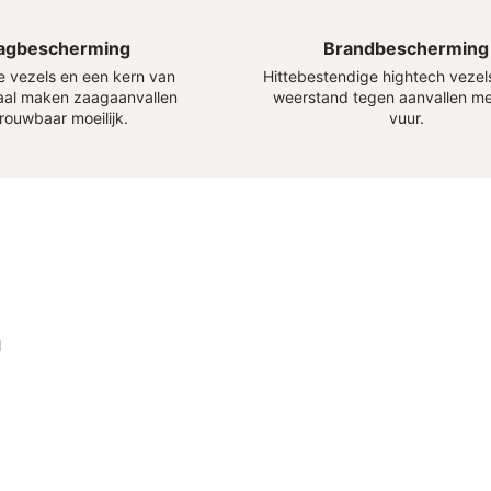
agbescherming
Brandbescherming
 vezels en een kern van
Hittebestendige hightech vezel
aal maken zaagaanvallen
weerstand tegen aanvallen m
rouwbaar moeilijk.
vuur.
n