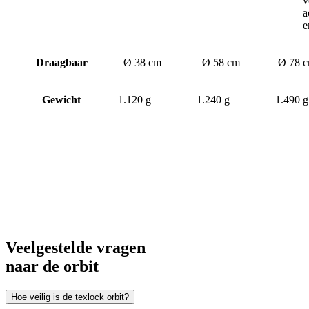
v
a
e
Draagbaar
Ø 38 cm
Ø 58 cm
Ø 78 
Gewicht
1.120 g
1.240 g
1.490 g
Veelgestelde vragen
naar de orbit
Hoe veilig is de texlock orbit?