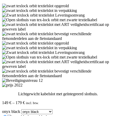
Lichtgewicht kabelslot met geïntegreerd slothuis.
Prijsklasse:
149
€
–
179
€
incl. btw.
149 €
onyx black
tot