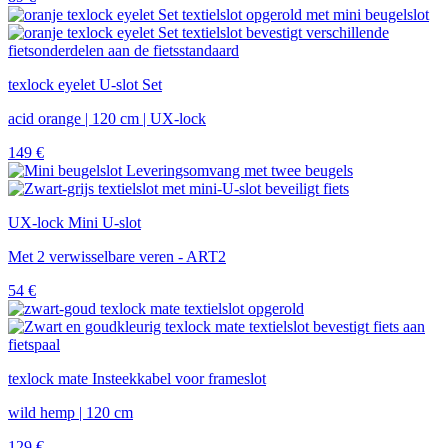
texlock eyelet U-slot Set
acid orange | 120 cm | UX-lock
149
€
UX-lock Mini U-slot
Met 2 verwisselbare veren - ART2
54
€
texlock mate Insteekkabel voor frameslot
wild hemp | 120 cm
129
€