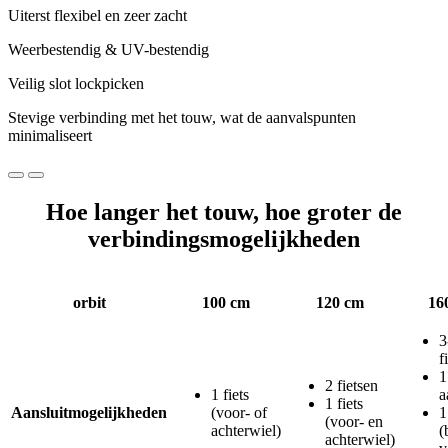
Uiterst flexibel en zeer zacht
Weerbestendig & UV-bestendig
Veilig slot lockpicken
Stevige verbinding met het touw, wat de aanvalspunten
minimaliseert
Hoe langer het touw, hoe groter de
verbindingsmogelijkheden
orbit
100 cm
120 cm
16
3
f
1
2 fietsen
1 fiets
a
1 fiets
Aansluitmogelijkheden
(voor- of
1
(voor- en
achterwiel)
(
achterwiel)