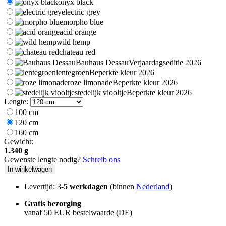
179 €
onyx black
electric grey
morpho blue
acid orange
wild hemp
chateau red
Bauhaus Dessau
Verjaardagseditie 2026
lentegroen
Beperkte kleur 2026
roze limonade
Beperkte kleur 2026
stedelijk viooltje
Beperkte kleur 2026
Lengte:
100 cm
120 cm
160 cm
Gewicht:
1.340 g
Gewenste lengte nodig?
Schreib ons
In winkelwagen
Levertijd: 3
-5 werkdagen
(binnen
Nederland
)
Gratis bezorging
vanaf 50 EUR bestelwaarde (DE)