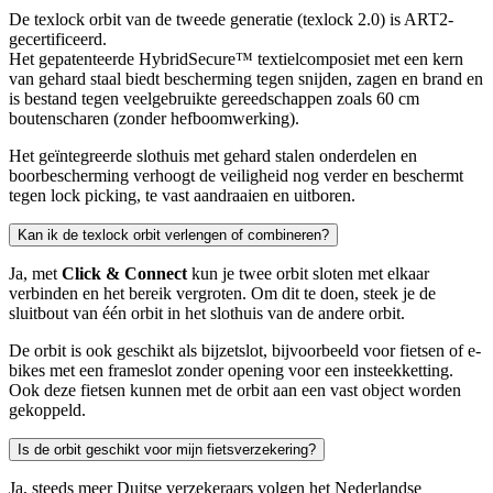
De texlock orbit van de tweede generatie (texlock 2.0) is ART2-
gecertificeerd.
Het gepatenteerde HybridSecure™ textielcomposiet met een kern
van gehard staal biedt bescherming tegen snijden, zagen en brand en
is bestand tegen veelgebruikte gereedschappen zoals 60 cm
boutenscharen (zonder hefboomwerking).
Het geïntegreerde slothuis met gehard stalen onderdelen en
boorbescherming verhoogt de veiligheid nog verder en beschermt
tegen lock picking, te vast aandraaien en uitboren.
Kan ik de texlock orbit verlengen of combineren?
Ja, met
Click & Connect
kun je twee orbit sloten met elkaar
verbinden en het bereik vergroten. Om dit te doen, steek je de
sluitbout van één orbit in het slothuis van de andere orbit.
De orbit is ook geschikt als bijzetslot, bijvoorbeeld voor fietsen of e-
bikes met een frameslot zonder opening voor een insteekketting.
Ook deze fietsen kunnen met de orbit aan een vast object worden
gekoppeld.
Is de orbit geschikt voor mijn fietsverzekering?
Ja, steeds meer Duitse verzekeraars volgen het Nederlandse