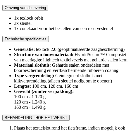
Omvang van de levering
1x texlock orbit
3x sleutel
1x codekaart voor het bestellen van een reservesleutel
Technische specificaties
Generatie:
texlock 2.0 (geoptimaliseerde zaagbescherming)
Structuur van touwmateriaal:
HybridSecure™ Composiet
van meerlagige hightech textielvezels met geharde stalen kern
Materiaal slothuis:
Geharde stalen onderdelen met
boorbescherming en verfbeschermende rubberen coating
Type vergrendeling:
Geïntegreerd slothuis met
klikvergrendeling (alleen sleutel nodig om te openen)
Lengtes:
100 cm, 120 cm, 160 cm
Gewicht (zonder verpakking):
100 cm - 1.120 g
120 cm - 1.240 g
160 cm - 1,490 g
BEHANDELING - HOE HET WERKT
Plaats het textielslot rond het fietsframe, indien mogelijk ook