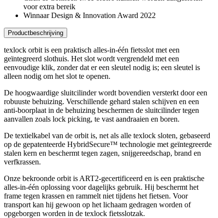
voor extra bereik
Winnaar Design & Innovation Award 2022
Productbeschrijving
texlock orbit is een praktisch alles-in-één fietsslot met een
geïntegreerd slothuis. Het slot wordt vergrendeld met een
eenvoudige klik, zonder dat er een sleutel nodig is; een sleutel is
alleen nodig om het slot te openen.
De hoogwaardige sluitcilinder wordt bovendien versterkt door een
robuuste behuizing. Verschillende gehard stalen schijven en een
anti-boorplaat in de behuizing beschermen de sluitcilinder tegen
aanvallen zoals lock picking, te vast aandraaien en boren.
De textielkabel van de orbit is, net als alle texlock sloten, gebaseerd
op de gepatenteerde HybridSecure™ technologie met geïntegreerde
stalen kern en beschermt tegen zagen, snijgereedschap, brand en
verfkrassen.
Onze bekroonde orbit is ART2-gecertificeerd en is een praktische
alles-in-één oplossing voor dagelijks gebruik. Hij beschermt het
frame tegen krassen en rammelt niet tijdens het fietsen. Voor
transport kan hij gewoon op het lichaam gedragen worden of
opgeborgen worden in de texlock fietsslotzak.