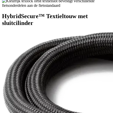
HybridSecure™ Textieltouw met
sluitcilinder