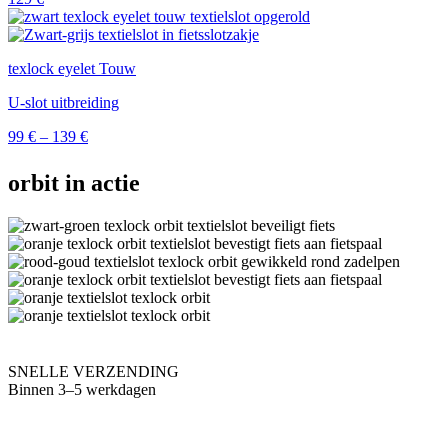
texlock eyelet Touw
U-slot uitbreiding
Prijsklasse:
99
€
–
139
€
99 €
tot
orbit in actie
139 €
SNELLE VERZENDING
Binnen 3–5 werkdagen