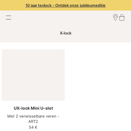
10 jaar texlock - Ontdek onze jubileumeditie
Zoek een dealer
X-lock
Inloggen dealer
Dealer worden
UX-lock Mini U-slot
Met 2 verwisselbare veren -
ART2
54
€