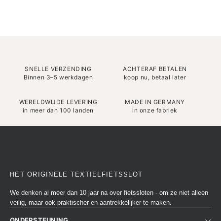
SNELLE VERZENDING
ACHTERAF BETALEN
Binnen 3–5 werkdagen
koop nu, betaal later
WERELDWIJDE LEVERING
MADE IN GERMANY
in meer dan 100 landen
in onze fabriek
HET ORIGINELE TEXTIELFIETSSLOT
We denken al meer dan 10 jaar na over fietssloten - om ze niet alleen
veilig, maar ook praktischer en aantrekkelijker te maken.
ONDERSTEUNING