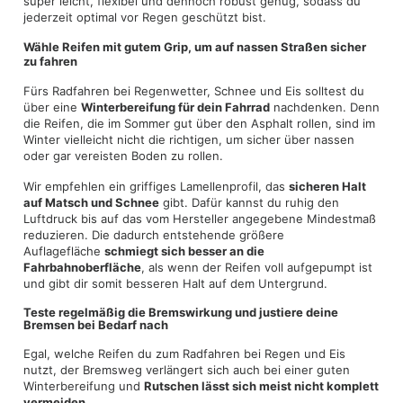
super leicht, flexibel und dennoch robust genug, sodass du
jederzeit optimal vor Regen geschützt bist.
Wähle Reifen mit gutem Grip, um auf nassen Straßen sicher
zu fahren
Fürs Radfahren bei Regenwetter, Schnee und Eis solltest du
über eine
Winterbereifung für dein Fahrrad
nachdenken. Denn
die Reifen, die im Sommer gut über den Asphalt rollen, sind im
Winter vielleicht nicht die richtigen, um sicher über nassen
oder gar vereisten Boden zu rollen.
Wir empfehlen ein griffiges Lamellenprofil, das
sicheren Halt
auf Matsch und Schnee
gibt. Dafür kannst du ruhig den
Luftdruck bis auf das vom Hersteller angegebene Mindestmaß
reduzieren. Die dadurch entstehende größere
Auflagefläche
schmiegt sich besser an die
Fahrbahnoberfläche
, als wenn der Reifen voll aufgepumpt ist
und gibt dir somit besseren Halt auf dem Untergrund.
Teste regelmäßig die Bremswirkung und justiere deine
Bremsen bei Bedarf nach
Egal, welche Reifen du zum Radfahren bei Regen und Eis
nutzt, der Bremsweg verlängert sich auch bei einer guten
Winterbereifung und
Rutschen lässt sich meist nicht komplett
vermeiden
.