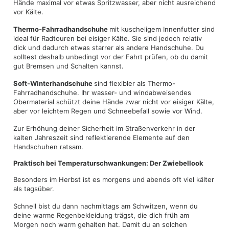
Hände maximal vor etwas Spritzwasser, aber nicht ausreichend
vor Kälte.
Thermo-Fahrradhandschuhe
mit kuscheligem Innenfutter sind
ideal für Radtouren bei eisiger Kälte. Sie sind jedoch relativ
dick und dadurch etwas starrer als andere Handschuhe. Du
solltest deshalb unbedingt vor der Fahrt prüfen, ob du damit
gut Bremsen und Schalten kannst.
Soft-Winterhandschuhe
sind flexibler als Thermo-
Fahrradhandschuhe. Ihr wasser- und windabweisendes
Obermaterial schützt deine Hände zwar nicht vor eisiger Kälte,
aber vor leichtem Regen und Schneebefall sowie vor Wind.
Zur Erhöhung deiner Sicherheit im Straßenverkehr in der
kalten Jahreszeit sind reflektierende Elemente auf den
Handschuhen ratsam.
Praktisch bei Temperaturschwankungen: Der Zwiebellook
Besonders im Herbst ist es morgens und abends oft viel kälter
als tagsüber.
Schnell bist du dann nachmittags am Schwitzen, wenn du
deine warme Regenbekleidung trägst, die dich früh am
Morgen noch warm gehalten hat. Damit du an solchen