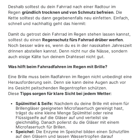
Deshalb solltest du dein Fahrrad nach einer Radtour im
Regen
gründlich trocknen und von Schmutz befreien
. Die
Kette solltest du dann gegebenenfalls neu einfetten. Einfach,
schnell und nachhaltig geht das hiermit:
Damit du getrost dein Fahrrad im Regen stehen lassen kannst,
solltest du einen
Regenschutz fürs Fahrrad drüber werfen
.
Noch besser wäre es, wenn du es in der nasskalten Jahreszeit
drinnen abstellen kannst. Denn nicht nur die Nässe, sondern
auch eisige Kälte tun deinem Drahtesel nicht gut.
Was hilft beim Fahrradfahren im Regen mit Brille?
Eine Brille muss beim Radfahren im Regen nicht unbedingt eine
Herausforderung sein. Denn sie kann deine Augen auch vor
ins Gesicht peitschenden Regentropfen schützen.
Diese
Tipps sorgen für klare Sicht bei jedem Wetter:
Spülmittel & Seife:
Nachdem du deine Brille mit einem für
Brillengläser geeigneten Microfasertuch gereinigt hast,
trägst du eine kleine Menge Spülmittel oder reine
Flüssigseife auf die Gläser auf und verteilst sie
gleichmäßig. Danach polierst du die Gläser mit einem
Microfasertuch für Brillen.
Speichel:
Die Enzyme im Speichel bilden einen Schutzfilm
auf den Gläsern und lassen Wassertropfen darauf