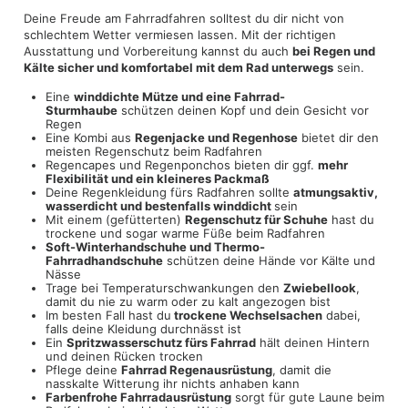
Deine Freude am Fahrradfahren solltest du dir nicht von
schlechtem Wetter vermiesen lassen. Mit der richtigen
Ausstattung und Vorbereitung kannst du auch
bei Regen und
Kälte sicher und komfortabel mit dem Rad unterwegs
sein.
Eine
winddichte Mütze und eine Fahrrad-
Sturmhaube
schützen deinen Kopf und dein Gesicht vor
Regen
Eine Kombi aus
Regenjacke und Regenhose
bietet dir den
meisten Regenschutz beim Radfahren
Regencapes und Regenponchos bieten dir ggf.
mehr
Flexibilität und ein kleineres Packmaß
Deine Regenkleidung fürs Radfahren sollte
atmungsaktiv,
wasserdicht und bestenfalls winddicht
sein
Mit einem (gefütterten)
Regenschutz für Schuhe
hast du
trockene und sogar warme Füße beim Radfahren
Soft-Winterhandschuhe und Thermo-
Fahrradhandschuhe
schützen deine Hände vor Kälte und
Nässe
Trage bei Temperaturschwankungen den
Zwiebellook
,
damit du nie zu warm oder zu kalt angezogen bist
Im besten Fall hast du
trockene Wechselsachen
dabei,
falls deine Kleidung durchnässt ist
Ein
Spritzwasserschutz fürs Fahrrad
hält deinen Hintern
und deinen Rücken trocken
Pflege deine
Fahrrad Regenausrüstung
, damit die
nasskalte Witterung ihr nichts anhaben kann
Farbenfrohe Fahrradausrüstung
sorgt für gute Laune beim