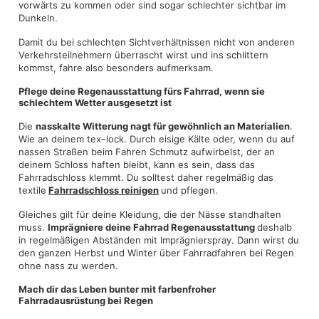
vorwärts zu kommen oder sind sogar schlechter sichtbar im
Dunkeln.
Damit du bei schlechten Sichtverhältnissen nicht von anderen
Verkehrsteilnehmern überrascht wirst und ins schlittern
kommst, fahre also besonders aufmerksam.
Pflege deine Regenausstattung fürs Fahrrad, wenn sie
schlechtem Wetter ausgesetzt ist
Die
nasskalte Witterung nagt für gewöhnlich an Materialien
.
Wie an deinem tex–lock. Durch eisige Kälte oder, wenn du auf
nassen Straßen beim Fahren Schmutz aufwirbelst, der an
deinem Schloss haften bleibt, kann es sein, dass das
Fahrradschloss klemmt. Du solltest daher regelmäßig das
textile
Fahrradschloss reinigen
und pflegen.
Gleiches gilt für deine Kleidung, die der Nässe standhalten
muss.
Imprägniere deine Fahrrad Regenausstattung
deshalb
in regelmäßigen Abständen mit Imprägnierspray. Dann wirst du
den ganzen Herbst und Winter über Fahrradfahren bei Regen
ohne nass zu werden.
Mach dir das Leben bunter mit farbenfroher
Fahrradausrüstung bei Regen