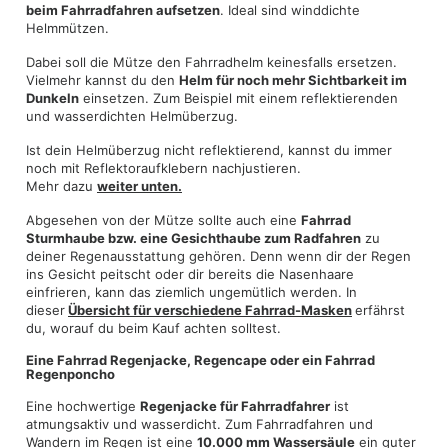
beim Fahrradfahren aufsetzen
. Ideal sind winddichte
Helmmützen.
Dabei soll die Mütze den Fahrradhelm keinesfalls ersetzen.
Vielmehr kannst du den
Helm für noch mehr Sichtbarkeit im
Dunkeln
einsetzen. Zum Beispiel mit einem reflektierenden
und wasserdichten Helmüberzug.
Ist dein Helmüberzug nicht reflektierend, kannst du immer
noch mit Reflektoraufklebern nachjustieren.
Mehr dazu
weiter unten.
Abgesehen von der Mütze sollte auch eine
Fahrrad
Sturmhaube bzw. eine Gesichthaube zum Radfahren
zu
deiner Regenausstattung gehören. Denn wenn dir der Regen
ins Gesicht peitscht oder dir bereits die Nasenhaare
einfrieren, kann das ziemlich ungemütlich werden. In
dieser
Übersicht für verschiedene Fahrrad-Masken
erfährst
du, worauf du beim Kauf achten solltest.
Eine Fahrrad Regenjacke, Regencape oder ein Fahrrad
Regenponcho
Eine hochwertige
Regenjacke für Fahrradfahrer
ist
atmungsaktiv und wasserdicht. Zum Fahrradfahren und
Wandern im Regen ist eine
10.000 mm Wassersäule
ein guter