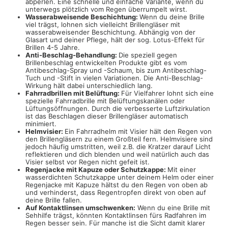
abperlen. Eine schnelle und einfache Variante, wenn du
unterwegs plötzlich vom Regen überrumpelt wirst.
Wasserabweisende Beschichtung:
Wenn du deine Brille
viel trägst, lohnen sich vielleicht Brillengläser mit
wasserabweisender Beschichtung. Abhängig von der
Glasart und deiner Pflege, hält der sog. Lotus-Effekt für
Brillen 4-5 Jahre.
Anti-Beschlag-Behandlung:
Die speziell gegen
Brillenbeschlag entwickelten Produkte gibt es vom
Antibeschlag-Spray und -Schaum, bis zum Antibeschlag-
Tuch und -Stift in vielen Variationen. Die Anti-Beschlag-
Wirkung hält dabei unterschiedlich lang.
Fahrradbrillen mit Belüftung:
Für Vielfahrer lohnt sich eine
spezielle Fahrradbrille mit Belüftungskanälen oder
Lüftungsöffnungen. Durch die verbesserte Luftzirkulation
ist das Beschlagen dieser Brillengläser automatisch
minimiert.
Helmvisier:
Ein Fahrradhelm mit Visier hält den Regen von
den Brillengläsern zu einem Großteil fern. Helmvisiere sind
jedoch häufig umstritten, weil z.B. die Kratzer darauf Licht
reflektieren und dich blenden und weil natürlich auch das
Visier selbst vor Regen nicht gefeit ist.
Regenjacke mit Kapuze oder Schutzkappe:
Mit einer
wasserdichten Schutzkappe unter deinem Helm oder einer
Regenjacke mit Kapuze hältst du den Regen von oben ab
und verhinderst, dass Regentropfen direkt von oben auf
deine Brille fallen.
Auf Kontaktlinsen umschwenken:
Wenn du eine Brille mit
Sehhilfe trägst, könnten Kontaktlinsen fürs Radfahren im
Regen besser sein. Für manche ist die Sicht damit klarer