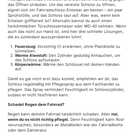
das Öffnen sträuben. Um das vereiste Schloss zu öffnen,
eignet sich ein Fahrradschloss-Enteiser am besten – ein paar
Sprühstöße, und das Schloss taut auf. Aber was, wenn kein
Enteiser griffbereit ist? Alternativ kannst du auch einen
herkömmlichen Türschlossenteiser oder WD-40 nehmen. Wenn
auch das nicht zur Hand ist, sind hier drei schnelle Lösungen,
die es zumindest auszuprobieren lohnt:
Feuerzeug:
Vorsichtig (!) erwärmen, ohne Plastikteile zu
schmelzen.
Warme Atemluft:
Den Zylinder geduldig Anhauchen, um
das Schloss aufzutauen.
Körperwärme:
Wärme den Schlüssel mit deinen Händen
auf.
Damit es gar nicht erst dazu kommt, empfehlen wir dir, das
Schloss regelmäßig mit Pflegespray aus dem Fachhandel zu
pflegen. Das Spray verhindert Feuchtigkeit im Schlosszylinder,
sodass er nicht festfrieren kann.
Schadet Regen dem Fahrrad?
Regen kann deinem Fahrrad tatsächlich schaden. Aber
nur,
wenn du es nicht richtig pflegst.
Denn Feuchtigkeit kann Rost
verursachen, besonders an Metallteilen wie der Fahrradkette
oder dem Zahnkranz.