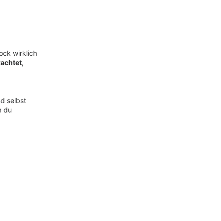
ock wirklich
rachtet
,
d selbst
n du