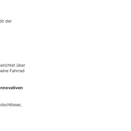
dir der
erichtet über
seine Fahrrad
innovativen
adschlösser,