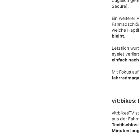
Zugleich geht
Secure).
Ein weiterer 
Fahrradschlö
weiche Haptik
bleibt
.
Letztlich wur
eyelet verlie
einfach nach
Mit Fokus auf
fahrradmaga
vit:bikes:
vit:bikesTV s
aus der Fahr
Textilschlos
Minuten lang