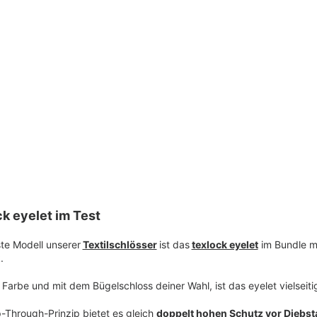
k eyelet im Test
te Modell unserer
Textilschlösser
ist das
texlock eyelet
im Bundle m
k.
 Farbe und mit dem Bügelschloss deiner Wahl, ist das eyelet vielseiti
-Through-Prinzip bietet es gleich
doppelt hohen Schutz vor Diebst