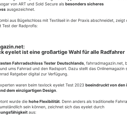
sogar von ART und Sold Secure als
besonders sicheres
oss
ausgezeichnet.
ombi aus Bügelschloss mit Textilseil in der Praxis abschneidet, zeigt 
t Test der Radprofis:
gazin.net:
k eyelet ist eine großartige Wahl für alle Radfahrer
testen Fahrradschloss Tester
Deutschlands
, fahrradmagazin.net, b
rund ums Fahrrad und den Radsport. Dazu stellt das Onlinemagazin 
rrad Ratgeber digital zur Verfügung.
Experten waren beim texlock eyelet Test 2023
beeindruckt von den 
nd dem einzigartigen Design
.
tont wurde die
hohe Flexibilität
. Denn anders als traditionelle Fahrr
 umständlich sein können, zeichnet sich das eyelet durch
ungsfähigkeit
aus: