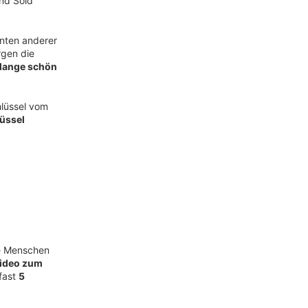
nd Sold
nten anderer
rgen die
lange schön
hlüssel vom
üssel
te Menschen
ideo zum
fast
5