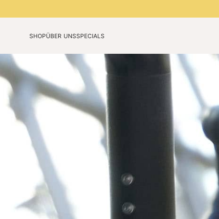
SHOP
ÜBER UNS
SPECIALS
Unsere Technologie
Jubiläumsedition
Unsere Story
Limited Colours 2026
Blog