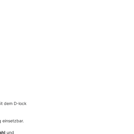
it dem D-lock
g einsetzbar.
ahl
und