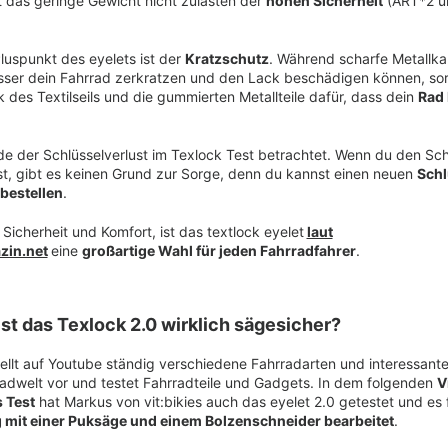
 das geringe Gewicht nicht zulasten der
hohen Sicherheit
(ART*2 u
Pluspunkt des eyelets ist der
Kratzschutz
. Während scharfe Metallka
sser dein Fahrrad zerkratzen und den Lack beschädigen können, so
 des Textilseils und die gummierten Metallteile dafür, dass dein
Rad 
de der Schlüsselverlust im Texlock Test betrachtet. Wenn du den Sc
rst, gibt es keinen Grund zur Sorge, denn du kannst einen neuen
Schl
bestellen
.
 Sicherheit und Komfort, ist das textlock eyelet
laut
zin.net
eine
großartige Wahl für jeden Fahrradfahrer
.
 Ist das Texlock 2.0 wirklich sägesicher?
tellt auf Youtube ständig verschiedene Fahrradarten und interessan
radwelt vor und testet Fahrradteile und Gadgets. In dem folgenden
V
s Test
hat Markus von vit:bikies auch das eyelet 2.0 getestet und es 
 mit einer Puksäge und einem Bolzenschneider bearbeitet
.