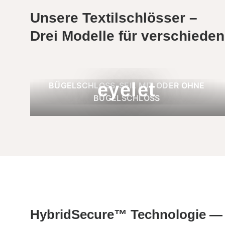
Unsere Textilschlösser –
Drei Modelle für verschiede
eyelet
BÜGELSCHLOSS-SEIL MIT ODER OHNE
BÜGELSCHLOSS
HybridSecure™ Technologie —