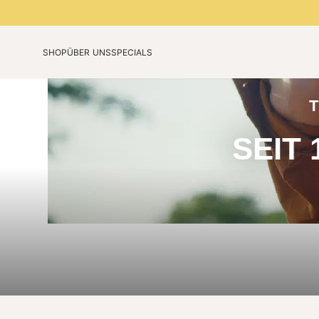
SHOP
ÜBER UNS
SPECIALS
Unsere Technologie
Jubiläumsedition
Unsere Story
Limited Colours 2026
T
Blog
SEIT