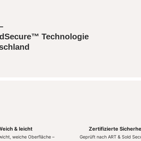
—
bridSecure™ Technologie
tschland
eich & leicht
Zertifizierte Sicherhe
icht, weiche Oberfläche –
Geprüft nach ART & Sold Secu