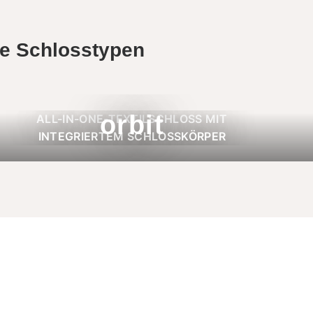
ne Schlosstypen
orbit
ALL-IN-ONE-TEXTILSCHLOSS MIT
INTEGRIERTEM SCHLOSSKÖRPER