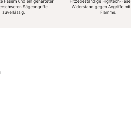
e Fasern und ein gehärteter
Hitzebeständige Hightech-Faser
 erschweren Sägeangriffe
Widerstand gegen Angriffe mit
zuverlässig.
Flamme.
n