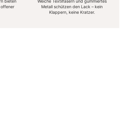
n bieten
Weiche Textilfasern und gummiertes
 offener
Metall schützen den Lack – kein
Klappern, keine Kratzer.