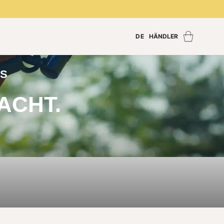
DE
HÄNDLER
Händler finden
Händler Login
SS
Händler werden
ACHT.