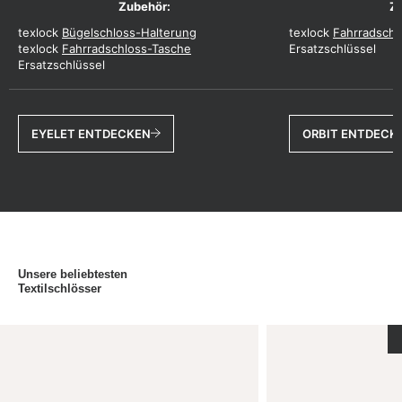
texlock
Bügelschloss-Halterung
texlock
Fahrradschl
texlock
Fahrradschloss-Tasche
Ersatzschlüssel
Ersatzschlüssel
EYELET ENTDECKEN
ORBIT ENTDECK
Unsere beliebtesten
Textilschlösser