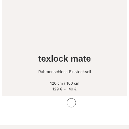
texlock mate
Rahmenschloss-Einsteckseil
120 cm / 160 cm
Preisspanne:
129
€
–
149
€
129 €
bis
149 €