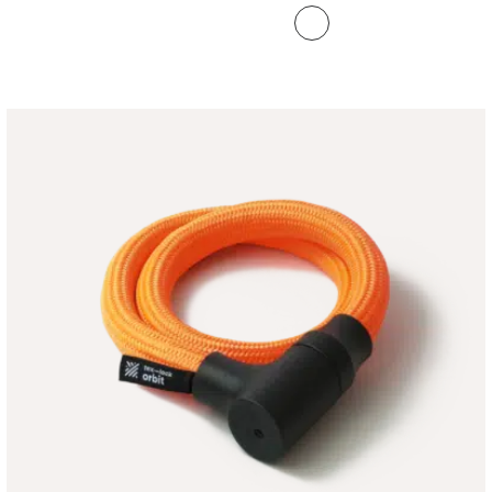
bis
199 €