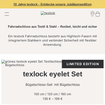
10 Jahre texlock - Entdecke unsere Jubiläumsedition
Händler finden
Fahrradschloss aus Textil & Stahl – flexibel, leicht und sicher
Händler Login
Händler werden
Ein texlock Fahrradschloss besteht aus Hightech-Fasern mit
integriertem Stahlkern und verbindet Sicherheit mit flexibler
Anwendung.
LIMITED EDITION
texlock eyelet Set
Bügelschloss-Seil mit Bügelschloss
100 cm / 120 cm / 160 cm
Preisspanne:
139
€
–
199
€
139 €