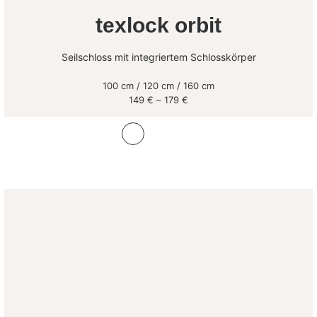
texlock orbit
Seilschloss mit integriertem Schlosskörper
100 cm / 120 cm / 160 cm
Preisspanne:
149
€
–
179
€
149 €
bis
179 €