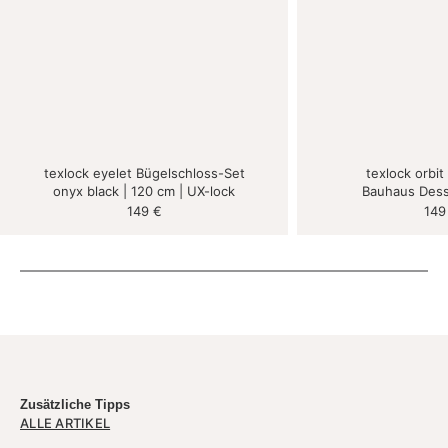
texlock eyelet Bügelschloss-Set
texlock orbit
onyx black | 120 cm | UX-lock
Bauhaus Dess
149
€
14
Zusätzliche Tipps
ALLE ARTIKEL