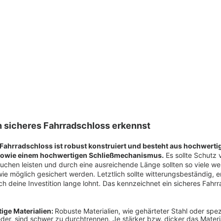
n sicheres Fahrradschloss erkennst
 Fahrradschloss ist robust konstruiert und besteht aus hochwerti
 sowie einem hochwertigen Schließmechanismus.
Es sollte Schutz 
chen leisten und durch eine ausreichende Länge sollten so viele wer
wie möglich gesichert werden. Letztlich sollte witterungsbeständig, e
ich deine Investition lange lohnt. Das kennzeichnet ein sicheres Fahr
ige Materialien:
Robuste Materialien, wie gehärteter Stahl oder spez
eder, sind schwer zu durchtrennen. Je stärker bzw. dicker das Materi