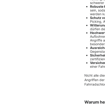
schwerer 
Robuste 
sein, sod
werden k
Schutz v
Picking, 
Witterun
dürfen de
Hochwert
Aufbohren
Angriffe 
besonder
Ausreich
Gegenstan
Sicherhei
zertifizi
Versiche
einer Fah
Nicht alle di
Angriffen de
Fahrradschlos
Warum her