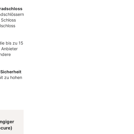
rradschloss
adschlössern
 Schloss
dschloss
ie bis zu 15
 Anbieter
andere
 Sicherheit
it zu hohen
ngiger
ecure)