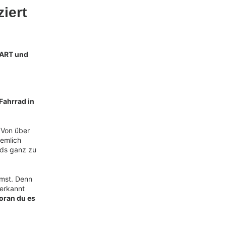
ziert
 ART und
Fahrrad in
 Von über
iemlich
ds ganz zu
mst. Denn
nerkannt
oran du es