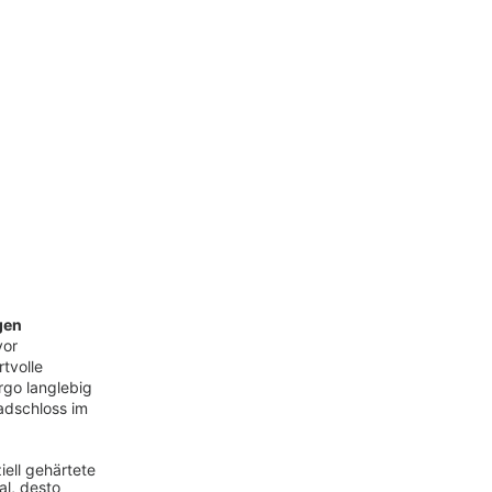
gen
vor
tvolle
rgo langlebig
radschloss im
iell gehärtete
al, desto