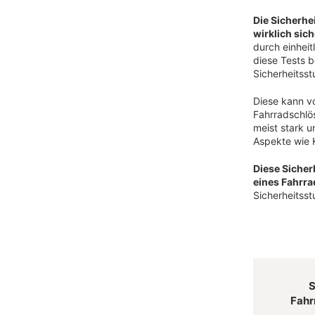
Die Sicherhe
wirklich sich
durch einheit
diese Tests b
Sicherheitsst
Diese kann vo
Fahrradschlös
meist stark u
Aspekte wie 
Diese Sicher
eines Fahrr
Sicherheitss
S
Fahr