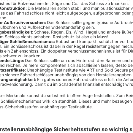
ist es für Bolzenschneider, Säge und Co., das Schloss zu knacken.
Konstruktion:
Die Materialien sollten stabil und manipulationssicher 
ass das Fahrradschloss nicht leicht aufgebogen, aufgebrochen oder
ann.
or Aufbruchversuchen:
Das Schloss sollte gegen typische Aufbruch
Aufbohren und Aufbrechen widerstandsfähig sein.
gsbeständigkeit:
Schnee, Regen, Eis, Wind, Hagel und andere äußer
m Schloss nichts anhaben. Rostschutz ist also ein Muss!
iger Schließmechanismus:
Robust und kompakt, schützt er vor Lo
. Ein Schlüsselschloss ist dabei in der Regel resistenter gegen mech
als ein Zahlenschloss. Ein doppelter Verschlussmechanismus ist für D
s schwer zu knacken.
ende Länge:
Das Schloss sollte um das Hinterrad, den Rahmen und e
d reichen. Je mehr Komponenten sich abschließen lassen, desto be
tszertifikate:
Unabhängige Testinstitute wie ART und Sold Secure p
eren sichere Fahrradschlösser unabhängig von den Herstellerangaben.
rungsmöglichkeit:
Ein gutes sicheres Fahrradschloss erfüllt die Anf
rradversicherung. Damit du im Schadenfall finanziell entschädigt wirs
eser Merkmale kannst du selbst mit bloßem Auge feststellen. Zum Bei
r Schließmechanismus wirklich standhält. Dieses und mehr bezeugen 
s-Sicherheitsstufen unabhängiger Testinstitute.
stellerunabhängige Sicherheitsstufen so wichtig s