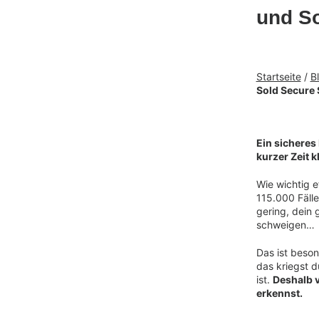
und So
Startseite
/
B
Sold Secure S
Ein sicheres 
kurzer Zeit k
Wie wichtig e
115.000 Fälle
gering, dein
schweigen…
Das ist beso
das kriegst d
ist.
Deshalb v
erkennst.