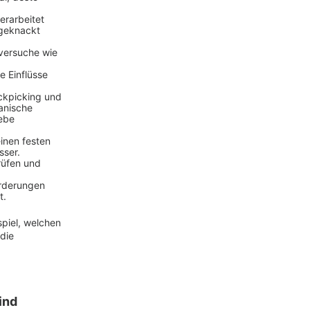
verarbeitet
 geknackt
versuche wie
e Einflüsse
ckpicking und
anische
iebe
inen festen
sser.
rüfen und
orderungen
t.
spiel, welchen
die
ind