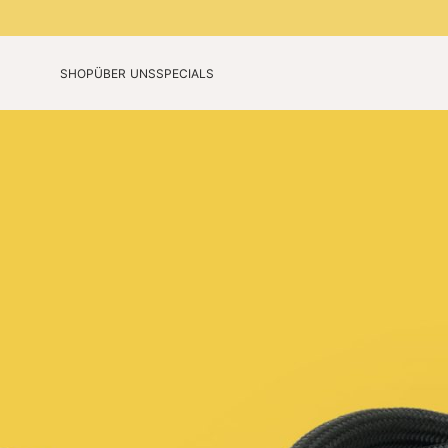
SHOP
ÜBER UNS
SPECIALS
Unsere Technologie
Jubiläumsedition
Unsere Story
Limited Colours 2026
Blog