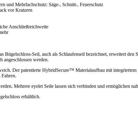
rn und Mehrfachschutz: Säge-, Schnitt-, Feuerschutz
ack vor Kratzern
liche Anschließreichweite
 mehr
 Das Bügelschloss-Seil, auch als Schlaufenseil bezeichnet, erweitert d
ch angeschlossen werden.
weich. Der patentierte HybridSecure™ Materialaufbau mit integriertem 
m Fahren.
werden. Mehrere eyelet Seile lassen sich verbinden und ermöglichen n
lschloss erhältlich.