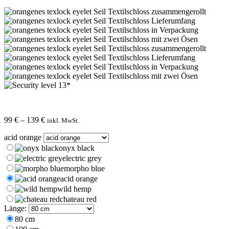
Preisspanne:
99
€
–
139
€
inkl. MwSt.
99 €
acid orange
bis
139 €
onyx black
electric grey
morpho blue
acid orange
wild hemp
chateau red
Länge:
80 cm