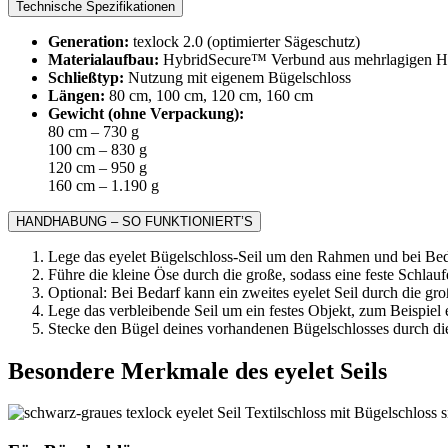
Technische Spezifikationen
Generation:
texlock 2.0 (optimierter Sägeschutz)
Materialaufbau:
HybridSecure™ Verbund aus mehrlagigen High
Schließtyp:
Nutzung mit eigenem Bügelschloss
Längen:
80 cm, 100 cm, 120 cm, 160 cm
Gewicht (ohne Verpackung):
80 cm – 730 g
100 cm – 830 g
120 cm – 950 g
160 cm – 1.190 g
HANDHABUNG – SO FUNKTIONIERT’S
Lege das eyelet Bügelschloss-Seil um den Rahmen und bei Bed
Führe die kleine Öse durch die große, sodass eine feste Sch
Optional: Bei Bedarf kann ein zweites eyelet Seil durch die 
Lege das verbleibende Seil um ein festes Objekt, zum Beispiel 
Stecke den Bügel deines vorhandenen Bügelschlosses durch die
Besondere Merkmale des eyelet Seils