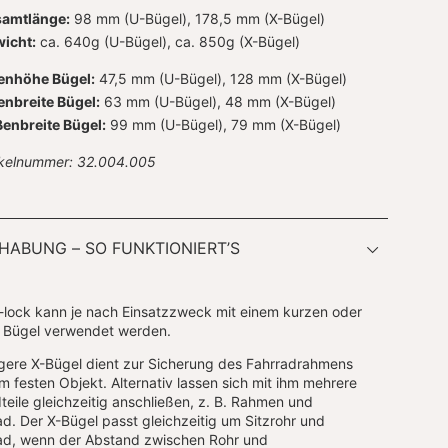
amtlänge:
98 mm (U-Bügel), 178,5 mm (X-Bügel)
icht:
ca. 640g (U-Bügel), ca. 850g (X-Bügel)
enhöhe Bügel:
47,5 mm (U-Bügel), 128 mm (X-Bügel)
enbreite Bügel:
63 mm (U-Bügel), 48 mm (X-Bügel)
enbreite Bügel:
99 mm (U-Bügel), 79 mm (X-Bügel)
ikelnummer: 32.004.005
ABUNG – SO FUNKTIONIERT’S
lock kann je nach Einsatzzweck mit einem kurzen oder
 Bügel verwendet werden.
gere X-Bügel dient zur Sicherung des Fahrradrahmens
m festen Objekt. Alternativ lassen sich mit ihm mehrere
teile gleichzeitig anschließen, z. B. Rahmen und
ad. Der X-Bügel passt gleichzeitig um Sitzrohr und
rad, wenn der Abstand zwischen Rohr und