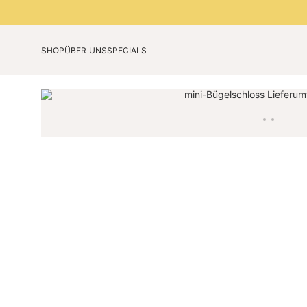
SHOP
ÜBER UNS
SPECIALS
Unsere Technologie
Jubiläumsedition
Unsere Story
Limited Colours 2026
Blog