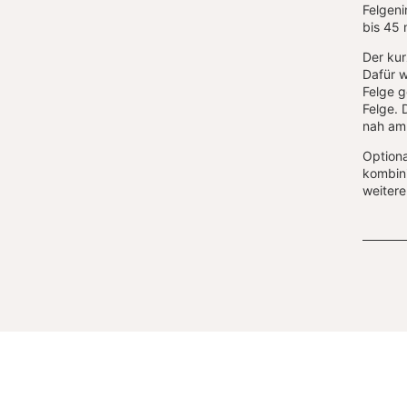
Felgeni
bis 45
Der kur
Dafür w
Felge g
Felge. 
nah am
Optiona
kombini
weitere