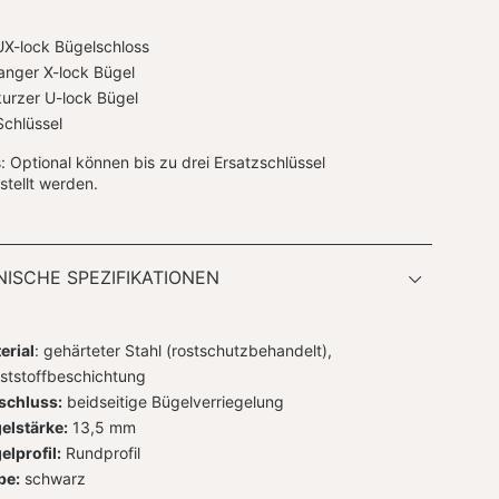
UX-lock Bügelschloss
langer X-lock Bügel
kurzer U-lock Bügel
Schlüssel
: Optional können bis zu drei Ersatzschlüssel
tellt werden.
ISCHE SPEZIFIKATIONEN
erial
: gehärteter Stahl (rostschutzbehandelt),
ststoffbeschichtung
schluss:
beidseitige Bügelverriegelung
elstärke:
13,5 mm
elprofil:
Rundprofil
be:
schwarz