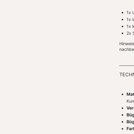
1x 
1x 
1x 
2x 
Hinweis
nachbes
TECHN
Mat
Kun
Ver
Büg
Büg
Far