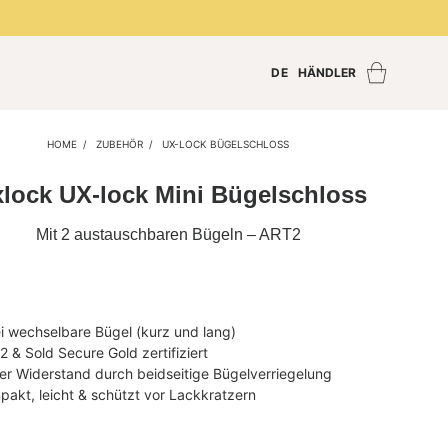
DE
HÄNDLER
Händler finden
Händler Login
HOME
ZUBEHÖR
UX-LOCK BÜGELSCHLOSS
Händler werden
xlock UX-lock Mini Bügelschloss
Mit 2 austauschbaren Bügeln – ART2
i wechselbare Bügel (kurz und lang)
 & Sold Secure Gold zertifiziert
er Widerstand durch beidseitige Bügelverriegelung
akt, leicht & schützt vor Lackkratzern