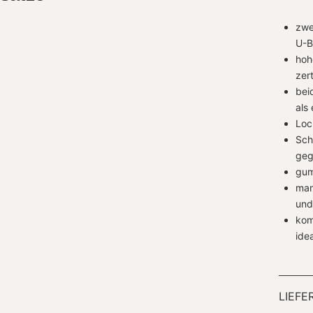
zwe
U-B
hoh
zert
bei
als 
Loc
Sch
geg
gum
man
und
kom
ide
LIEF