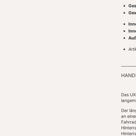
Ges
Gew
Inn
Inn
Auß
Art
HANDH
Das UX-
langem
Der län
an eine
Fahrrad
Hinterr
Hinter