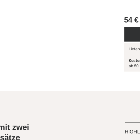
54
€
Lieferz
Koste
ab 50 
mit zwei
HIGHL
nsätze