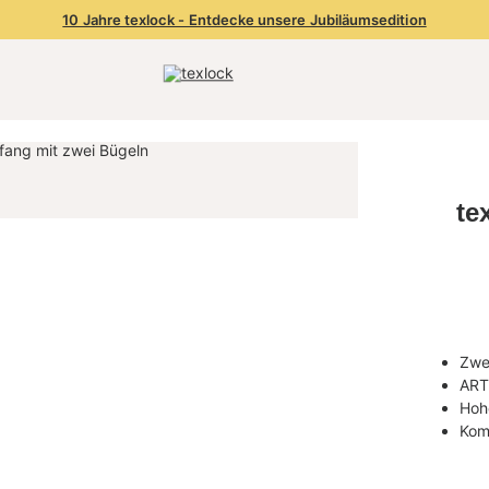
10 Jahre texlock - Entdecke unsere Jubiläumsedition
te
Zwe
ART2
Hoh
Komp