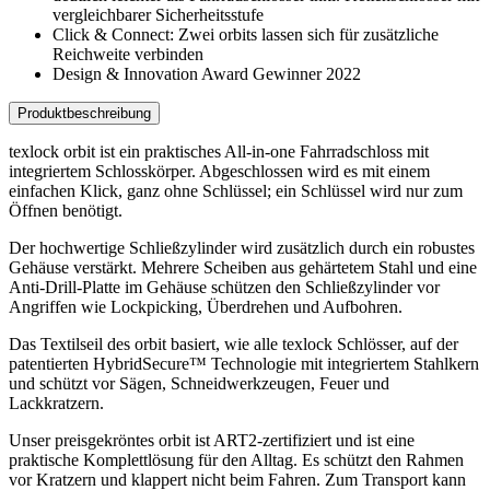
vergleichbarer Sicherheitsstufe
Click & Connect: Zwei orbits lassen sich für zusätzliche
Reichweite verbinden
Design & Innovation Award Gewinner 2022
Produktbeschreibung
texlock orbit ist ein praktisches All-in-one Fahrradschloss mit
integriertem Schlosskörper. Abgeschlossen wird es mit einem
einfachen Klick, ganz ohne Schlüssel; ein Schlüssel wird nur zum
Öffnen benötigt.
Der hochwertige Schließzylinder wird zusätzlich durch ein robustes
Gehäuse verstärkt. Mehrere Scheiben aus gehärtetem Stahl und eine
Anti-Drill-Platte im Gehäuse schützen den Schließzylinder vor
Angriffen wie Lockpicking, Überdrehen und Aufbohren.
Das Textilseil des orbit basiert, wie alle texlock Schlösser, auf der
patentierten HybridSecure™ Technologie mit integriertem Stahlkern
und schützt vor Sägen, Schneidwerkzeugen, Feuer und
Lackkratzern.
Unser preisgekröntes orbit ist ART2-zertifiziert und ist eine
praktische Komplettlösung für den Alltag. Es schützt den Rahmen
vor Kratzern und klappert nicht beim Fahren. Zum Transport kann