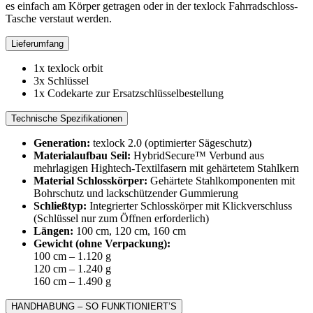
es einfach am Körper getragen oder in der texlock Fahrradschloss-
Tasche verstaut werden.
Lieferumfang
1x texlock orbit
3x Schlüssel
1x Codekarte zur Ersatzschlüsselbestellung
Technische Spezifikationen
Generation:
texlock 2.0 (optimierter Sägeschutz)
Materialaufbau Seil:
HybridSecure™ Verbund aus
mehrlagigen Hightech-Textilfasern mit gehärtetem Stahlkern
Material Schlosskörper:
Gehärtete Stahlkomponenten mit
Bohrschutz und lackschützender Gummierung
Schließtyp:
Integrierter Schlosskörper mit Klickverschluss
(Schlüssel nur zum Öffnen erforderlich)
Längen:
100 cm, 120 cm, 160 cm
Gewicht (ohne Verpackung):
100 cm – 1.120 g
120 cm – 1.240 g
160 cm – 1.490 g
HANDHABUNG – SO FUNKTIONIERT’S