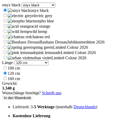
onyx black
onyx black
electric grey
morpho blue
acid orange
wild hemp
chateau red
Bauhaus Dessau
Jubiläumsedition 2026
spring green
Limited Colour 2026
pink lemonade
Limited Colour 2026
urban violet
Limited Colour 2026
Länge:
100 cm
120 cm
160 cm
Gewicht:
1.340 g
Wunschlänge benötigt?
Schreib uns
In den Warenkorb
Lieferzeit: 3
-5 Werktage
(innerhalb
Deutschlands
)
Kostenlose Lieferung