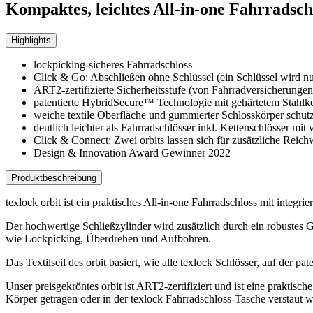
Kompaktes, leichtes All-in-one Fahrradschl
Highlights
lockpicking-sicheres Fahrradschloss
Click & Go: Abschließen ohne Schlüssel (ein Schlüssel wird n
ART2-zertifizierte Sicherheitsstufe (von Fahrradversicherunge
patentierte HybridSecure™ Technologie mit gehärtetem Stahlke
weiche textile Oberfläche und gummierter Schlosskörper schüt
deutlich leichter als Fahrradschlösser inkl. Kettenschlösser mit 
Click & Connect: Zwei orbits lassen sich für zusätzliche Reich
Design & Innovation Award Gewinner 2022
Produktbeschreibung
texlock orbit ist ein praktisches All-in-one Fahrradschloss mit integ
Der hochwertige Schließzylinder wird zusätzlich durch ein robustes G
wie Lockpicking, Überdrehen und Aufbohren.
Das Textilseil des orbit basiert, wie alle texlock Schlösser, auf de
Unser preisgekröntes orbit ist ART2-zertifiziert und ist eine prakti
Körper getragen oder in der texlock Fahrradschloss-Tasche verstaut 