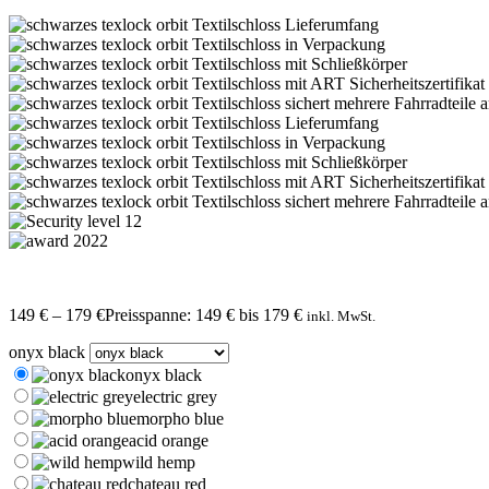
149
€
–
179
€
Preisspanne: 149 € bis 179 €
inkl. MwSt.
onyx black
onyx black
electric grey
morpho blue
acid orange
wild hemp
chateau red