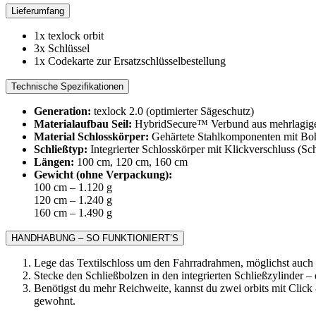
Lieferumfang
1x texlock orbit
3x Schlüssel
1x Codekarte zur Ersatzschlüsselbestellung
Technische Spezifikationen
Generation:
texlock 2.0 (optimierter Sägeschutz)
Materialaufbau Seil:
HybridSecure™ Verbund aus mehrlagigen 
Material Schlosskörper:
Gehärtete Stahlkomponenten mit Bo
Schließtyp:
Integrierter Schlosskörper mit Klickverschluss (Sc
Längen:
100 cm, 120 cm, 160 cm
Gewicht (ohne Verpackung):
100 cm – 1.120 g
120 cm – 1.240 g
160 cm – 1.490 g
HANDHABUNG – SO FUNKTIONIERT’S
Lege das Textilschloss um den Fahrradrahmen, möglichst auch 
Stecke den Schließbolzen in den integrierten Schließzylinder –
Benötigst du mehr Reichweite, kannst du zwei orbits mit Click 
gewohnt.