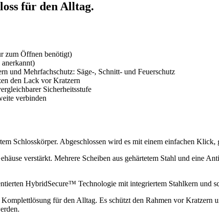
oss für den Alltag.
ur zum Öffnen benötigt)
n anerkannt)
rn und Mehrfachschutz: Säge-, Schnitt- und Feuerschutz
zen den Lack vor Kratzern
vergleichbarer Sicherheitsstufe
weite verbinden
riertem Schlosskörper. Abgeschlossen wird es mit einem einfachen Klick,
ehäuse verstärkt. Mehrere Scheiben aus gehärtetem Stahl und eine Anti
r patentierten HybridSecure™ Technologie mit integriertem Stahlkern un
sche Komplettlösung für den Alltag. Es schützt den Rahmen vor Kratzern
werden.