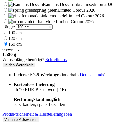
Bauhaus Dessau
Jubiläumsedition 2026
spring green
Limited Colour 2026
pink lemonade
Limited Colour 2026
urban violet
Limited Colour 2026
Länge:
100 cm
120 cm
160 cm
Gewicht:
1.580 g
Wunschlänge benötigt?
Schreib uns
In den Warenkorb
Lieferzeit: 3
-5 Werktage
(innerhalb
Deutschlands
)
Kostenlose Lieferung
ab 50 EUR Bestellwert (DE)
Rechnungskauf möglich
Jetzt kaufen, später bezahlen
Produktsicherheit & Herstellerangaben
Variante AUswählen