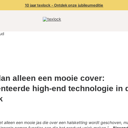
10 jaar texlock - Ontdek onze jubileumeditie
an alleen een mooie cover:
nteerde high-end technologie in 
k
iet alleen een mooie jas die over een halsketting wordt geschoven, m
binnenin nemen functies aan die het product uniek maken.“
-
Alexan