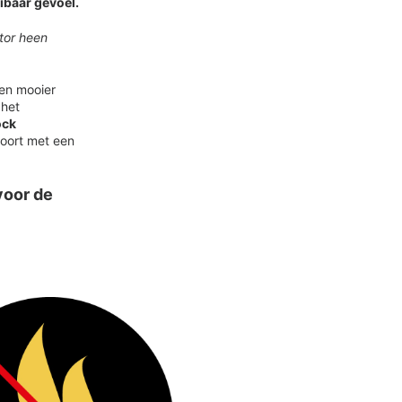
aibaar gevoel.
otor heen
ten mooier
 het
ock
oort met een
voor de