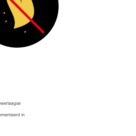
meerlaagse
ementeerd in