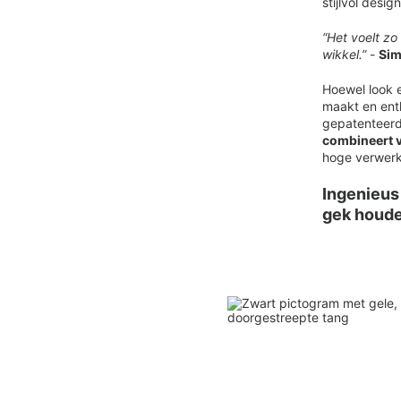
stijlvol des
“Het voelt zo
wikkel.”
-
Sim
Hoewel look e
maakt en enth
gepatenteerd
combineert ve
hoge verwerk
Ingenieus
gek houd