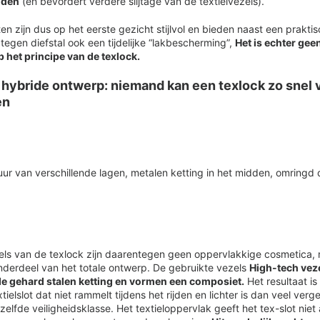
ijden
(en bevordert verdere slijtage van de textielvezels).
ten zijn dus op het eerste gezicht stijlvol en bieden naast een prakti
egen diefstal ook een tijdelijke “lakbescherming”,
Het is echter geen
 het principe van de texlock.
 hybride ontwerp: niemand kan een texlock zo snel 
en
zels van de texlock zijn daarentegen geen oppervlakkige cosmetica,
nderdeel van het totale ontwerp. De gebruikte vezels
High-tech vez
e gehard stalen ketting en vormen een composiet.
Het resultaat is
xtielslot dat niet rammelt tijdens het rijden en lichter is dan veel verge
zelfde veiligheidsklasse. Het textieloppervlak geeft het tex-slot niet 