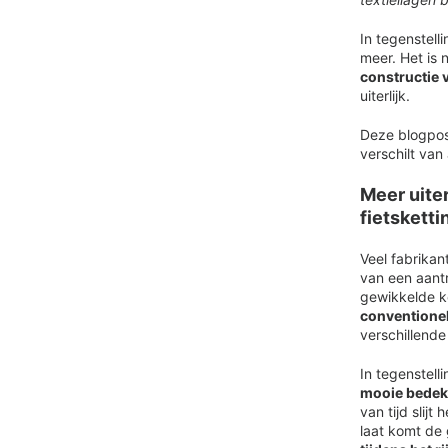
In tegenstelli
meer. Het is 
constructie v
uiterlijk.
Deze blogpost
verschilt van
Meer uiter
fietsketti
Veel fabrikan
van een aantr
gewikkelde ke
conventionel
verschillende
In tegenstell
mooie bedek
van tijd slij
laat komt de