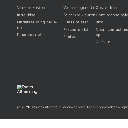
Verzendkosten
Verjaardagseditie
Ons verhaal
Intrekking
Beperkte kleuren
Onze technologi
Ondersteuning per e-
Fietsslot test
Blog
mail
E-scooterslot
Neem contact me
Reservesleutel
op
E-bikeslot
Carrière
@ 2026 Texlock
Algemene voorwaarden
Gegevensbescherming
A