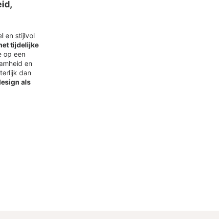
id,
 en stijlvol
t tijdelijke
e op een
zaamheid en
erlijk dan
design als