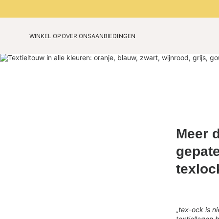
WINKEL OP
OVER ONS
AANBIEDINGEN
Onze technologie
Verjaardagseditie
Ons verhaal
Beperkte kleuren 2026
Blog
Meer d
gepate
texloc
„tex-ock is n
textiellagen 