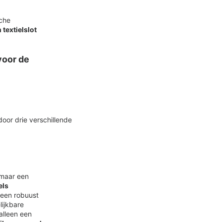
sche
 textielslot
voor de
 maar een
els
 een robuust
lijkbare
alleen een