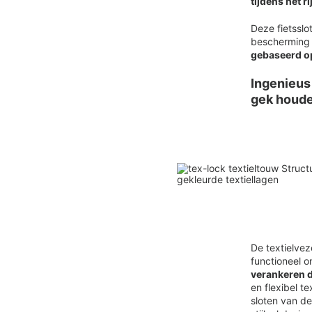
tijdens het r
Deze fietsslo
bescherming t
gebaseerd op
Ingenieus
gek houd
De textielve
functioneel o
verankeren d
en flexibel te
sloten van de