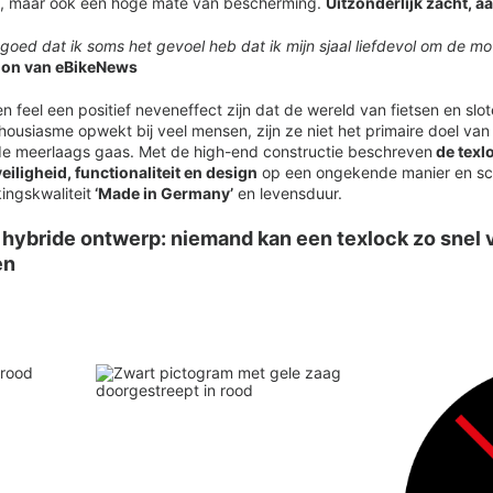
ign, maar ook een hoge mate van bescherming.
Uitzonderlijk zacht, a
 goed dat ik soms het gevoel heb dat ik mijn sjaal liefdevol om de m
on van eBikeNews
n feel een positief neveneffect zijn dat de wereld van fietsen en slo
ousiasme opwekt bij veel mensen, zijn ze niet het primaire doel van
e meerlaags gaas. Met de high-end constructie beschreven
de texl
iligheid, functionaliteit en design
op een ongekende manier en sc
ingskwaliteit
‘Made in Germany’
en levensduur.
 hybride ontwerp: niemand kan een texlock zo snel 
en