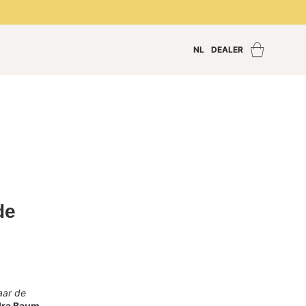
NL
DEALER
Zoek een dealer
Inloggen dealer
Dealer worden
de
aar de
dra Baum