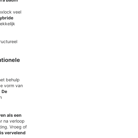
exlock veel
ybride
ekkelijk
ructureel
ntionele
met behulp
 de vorm van
.
De
n
en als een
ar na verloop
ting. Vroeg of
 is vervelend