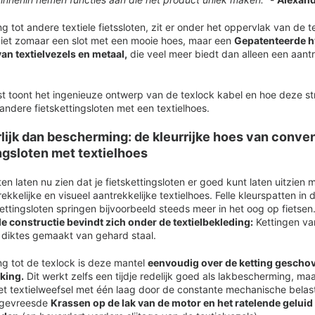
ng tot andere textiele fietssloten, zit er onder het oppervlak van de t
niet zomaar een slot met een mooie hoes, maar een
Gepatenteerde h
an textielvezels en metaal,
die veel meer biedt dan alleen een aantr
 toont het ingenieuze ontwerp van de texlock kabel en hoe deze st
 andere fietskettingsloten met een textielhoes.
lijk dan bescherming: de kleurrijke hoes van conve
ngsloten met textielhoes
ten laten nu zien dat je fietskettingsloten er goed kunt laten uitzien 
ekkelijke en visueel aantrekkelijke textielhoes. Felle kleurspatten in
ttingsloten springen bijvoorbeeld steeds meer in het oog op fietsen
e constructie bevindt zich onder de textielbekleding:
Kettingen va
 diktes gemaakt van gehard staal.
ing tot de texlock is deze mantel
eenvoudig over de ketting geschov
king.
Dit werkt zelfs een tijdje redelijk goed als lakbescherming, ma
t het textielweefsel met één laag door de constante mechanische belas
 gevreesde
Krassen op de lak van de motor en het ratelende geluid