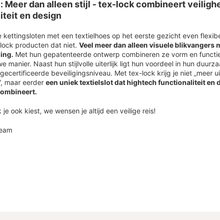
 Meer dan alleen stijl - tex-lock combineert veilighe
iteit en design
e kettingsloten met een textielhoes op het eerste gezicht even flexibel
exlock producten dat niet.
Veel meer dan alleen visuele blikvangers me
ing.
Met hun gepatenteerde ontwerp combineren ze vorm en functi
we manier. Naast hun stijlvolle uiterlijk ligt hun voordeel in hun duur
ecertificeerde beveiligingsniveau. Met tex-lock krijg je niet „meer uit
“, maar eerder
een uniek textielslot dat hightech functionaliteit en 
combineert.
je ook kiest, we wensen je altijd een veilige reis!
Team