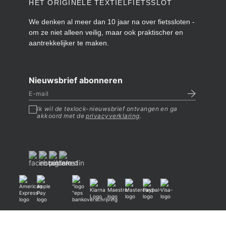
HET ORIGINELE TEXTIELFIETSSLOT
We denken al meer dan 10 jaar na over fietssloten -
om ze niet alleen veilig, maar ook praktischer en
aantrekkelijker te maken.
Nieuwsbrief abonneren
Ik wil de texlock-nieuwsbrief ontvangen en ga
akkoord met de
privacyverklaring
.