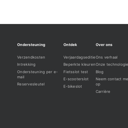
Ondersteuning
Ontdek
Over ons
Verzendkosten
Verjaardagseditie
Ons verhaal
Intrekking
Beperkte kleuren
Onze technologi
Ondersteuning per e-
Fietsslot test
Blog
mail
E-scooterslot
Neem contact me
Reservesleutel
op
E-bikeslot
Carrière