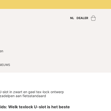
NL
DEALER
Zoek een dealer
Inloggen dealer
Dealer worden
en
NIEUWS
ids: Welk texlock U-slot is het beste