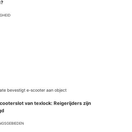
u?
IGHEID
ooterslot van texlock: Reigerijders zijn
gd
NGSGEBIEDEN