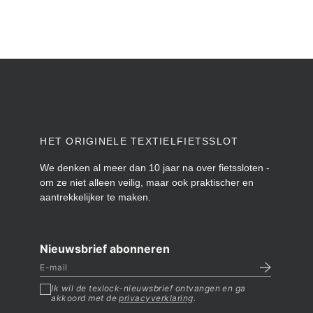
HET ORIGINELE TEXTIELFIETSSLOT
We denken al meer dan 10 jaar na over fietssloten -
om ze niet alleen veilig, maar ook praktischer en
aantrekkelijker te maken.
Nieuwsbrief abonneren
Ik wil de texlock-nieuwsbrief ontvangen en ga
akkoord met de
privacyverklaring
.