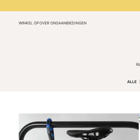
WINKEL OP
OVER ONS
AANBIEDINGEN
Onze technologie
Verjaardagseditie
Ons verhaal
Beperkte kleuren 2026
Blog
K
ALLE